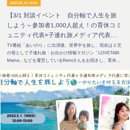
2023.02.16 20:01
【3/1 対談イベント 自分軸で人生を旅
しよう～参加者1,000人超え！の育休コミ
ュニティ代表×子連れ旅メディア代表に
学ぶやりたいを叶える方法～】
TV番組「あいのり」に出演後、世界中を旅し、現在は２児
の母として子連れ旅・お出かけ情報マガジン「LOVETABI
Mama」などを運営しているRemiさんをお招きし、育休…