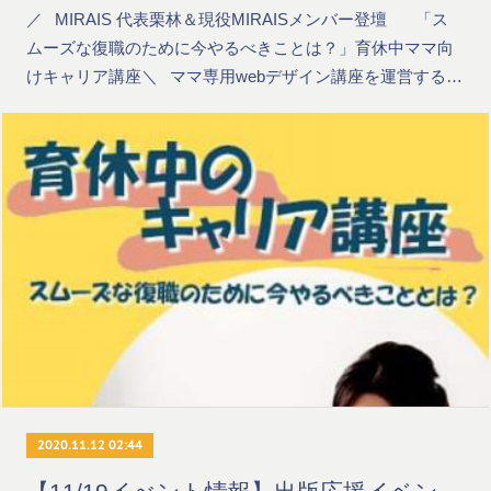
／⠀MIRAIS 代表栗林＆現役MIRAISメンバー登壇 ⠀「ス
ムーズな復職のために今やるべきことは？」育休中ママ向
けキャリア講座＼⠀ママ専用webデザイン講座を運営する…
2020.11.12 02:44