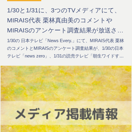
1/30と1/31に、3つのTVメディアにて、
MIRAIS代表 栗林真由美のコメントや
MIRAISのアンケート調査結果が放送され
ました
1/30の 日本テレビ「News Every.」にて、MIRAIS代表 栗林
のコメントとMIRAISのアンケート調査結果が、1/30の日本
テレビ「news zero」、1/31の読売テレビ「朝生ワイドす…