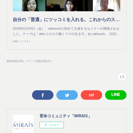
自分の「普通」にツッコミを入れる。これからのスタンダードを作るために #withwork｜withwork｜note
2020年5月29日（金）、withworkが初めて主催するセミナーが開催されま
した。テーマは「afterコロナの働くママの生き方」by withwork。 2020…
note（ノート）
最新情報
(
369
)
メディア掲載情報
(
47
)
育休コミュニティ「MIRAIS」
フォロー