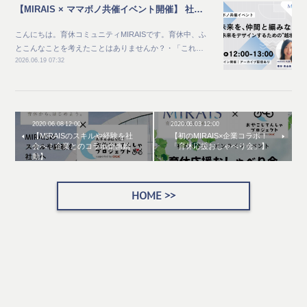
【MIRAIS × ママボノ共催イベント開催】 社会と未来を、仲間と編みなおす ～自分らしい未来をデザインするための“越境体験”～
こんにちは。育休コミュニティMIRAISです。育休中、ふ
とこんなことを考えたことはありませんか？・「これ…
2026.06.19 07:32
2020.06.08 12:00
2020.06.03 12:00
【MIRAISのスキルや経験を社
【初のMIRAIS×企業コラボ！
会へ！企業とのコラボ企画始
「育休応援おしゃべり会」】
動】
HOME >>