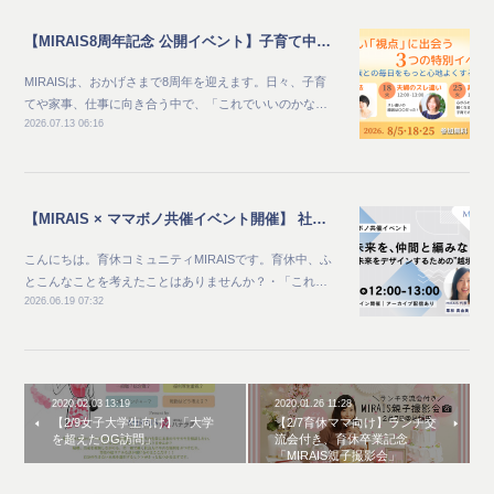
【MIRAIS8周年記念 公開イベント】子育て中のママ向け_家族との毎日をもっと心地よくする夏 新しい"視点"に出会う3つの特別イベント
MIRAISは、おかげさまで8周年を迎えます。日々、子育
てや家事、仕事に向き合う中で、「これでいいのかな…
2026.07.13 06:16
【MIRAIS × ママボノ共催イベント開催】 社会と未来を、仲間と編みなおす ～自分らしい未来をデザインするための“越境体験”～
こんにちは。育休コミュニティMIRAISです。育休中、ふ
とこんなことを考えたことはありませんか？・「これ…
2026.06.19 07:32
2020.02.03 13:19
2020.01.26 11:28
【2/9女子大学生向け】「大学
【2/7育休ママ向け】ランチ交
を超えたOG訪問」
流会付き、育休卒業記念
「MIRAIS親子撮影会」