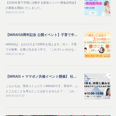
【2026年度下半期に活動する新規メンバー募集説明会】
の募集を開始いたしました。
2026.07.21 21:51
【MIRAIS8周年記念 公開イベント】子育て中のママ向け_家族との毎日をもっと心地よくする夏 新しい"視点"に出会う3つの特別イベント
MIRAISは、おかげさまで8周年を迎えます。日々、子育
てや家事、仕事に向き合う中で、「これでいいのかな…
2026.07.13 06:16
【MIRAIS × ママボノ共催イベント開催】 社会と未来を、仲間と編みなおす ～自分らしい未来をデザインするための“越境体験”～
こんにちは。育休コミュニティMIRAISです。育休中、ふ
とこんなことを考えたことはありませんか？・「これ…
2026.06.19 07:32