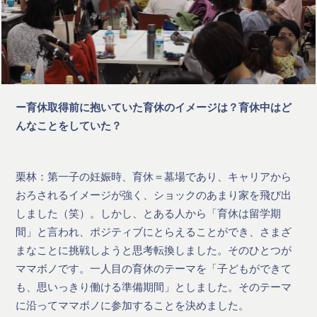
ー育休取得前に抱いていた育休のイメージは？育休中はど
んなことをしていた？
栗林：第一子の妊娠時、育休＝墓場であり、キャリアから
おろされるイメージが強く、ショックのあまり家を飛び出
しました（笑）。しかし、とある人から「育休は留学期
間」と言われ、ポジティブにとらえることができ、さまざ
まなことに挑戦しようと思考転換しました。そのひとつが
ママボノです。一人目の育休のテーマを「子どもができて
も、思いっきり働ける準備期間」としました。そのテーマ
に沿ってママボノに参加することを決めました。