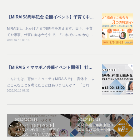
【MIRAIS8周年記念 公開イベント】子育て中のママ向け_家族との毎日をもっと心地よくする夏 新しい"視点"に出会う3つの特別イベント
MIRAISは、おかげさまで8周年を迎えます。日々、子育
てや家事、仕事に向き合う中で、「これでいいのかな…
2026.07.13 06:16
【MIRAIS × ママボノ共催イベント開催】 社会と未来を、仲間と編みなおす ～自分らしい未来をデザインするための“越境体験”～
こんにちは。育休コミュニティMIRAISです。育休中、ふ
とこんなことを考えたことはありませんか？・「これ…
2026.06.19 07:32
2025.07.20 08:14
2025.07.14 07:14
【メンバー向けイベント】
2025年度下半期 新規メンバー
「防災パン作り」と「子育て
募集 及び 説明会開催のご案内
のお話会」 “もしも”の時の…