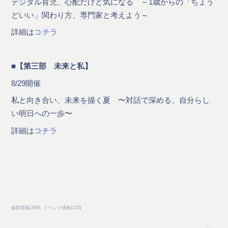
デジタル育児、心配だけど気になる ～1歳からの「ちょう
どいい」関わり方、専門家と考えよう～
詳細は
コチラ
■【第三部 未来と私】
8/29開催
私と向き合い、未来を描く夏 〜対話で深める、自分らし
い明日への一歩〜
詳細は
コチラ
最新情報
(
369
)
イベント情報
(
123
)