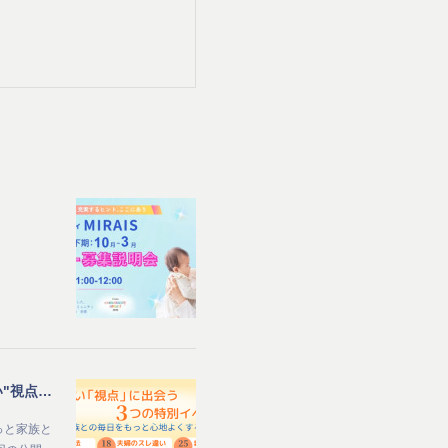
【MIRAIS8周年記念 公開イベント】子育て中のママ向け_家族との毎日をもっと心地よくする夏 新しい"視点"に出会う3つの特別イベント
っと家族と