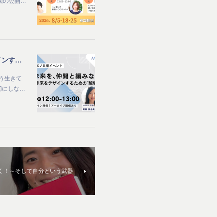
回の公開…
【MIRAIS × ママボノ共催イベント開催】 社会と未来を、仲間と編みなおす ～自分らしい未来をデザインするための“越境体験”～
う生きて
切にしな…
聴く！～そして自分という武器