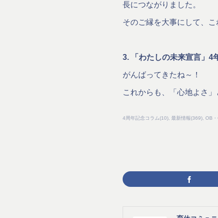
長につながりました。
そのご縁を大事にして、こ
3. 「わたしの未来宣言」4
がんばってきたね～！
これからも、「心地よさ」
4周年記念コラム
(
10
)
最新情報
(
369
)
OB