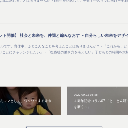
な風に感じることはありませんか？8周年を記念して、子育て中のママに向けた全3
AISです。育休中、ふとこんなことを考えたことはありませんか？・「これから、ど
いことにチャレンジしたい」・「復職後の働き方を考えたい」子どもとの時間を大
2022.09.22 05:45
きげんママとして、ワクワクする未来
４周年記念コラム07.「とことん
を磨く～」