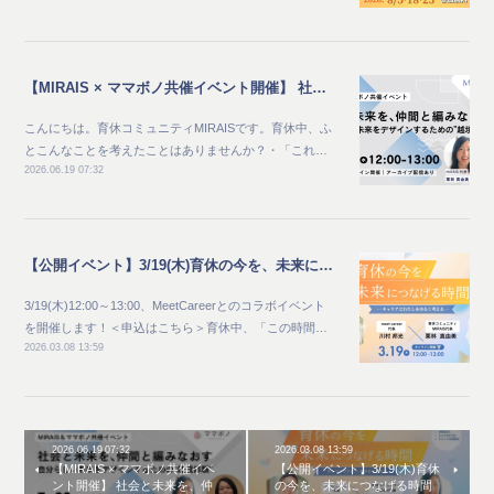
【MIRAIS × ママボノ共催イベント開催】 社会と未来を、仲間と編みなおす ～自分らしい未来をデザインするための“越境体験”～
こんにちは。育休コミュニティMIRAISです。育休中、ふ
とこんなことを考えたことはありませんか？・「これ…
2026.06.19 07:32
【公開イベント】3/19(木)育休の今を、未来につなげる時間 — キャリアとわたしをゆるく考えるトークイベント —
3/19(木)12:00～13:00、MeetCareerとのコラボイベント
を開催します！＜申込はこちら＞育休中、「この時間…
2026.03.08 13:59
2026.06.19 07:32
2026.03.08 13:59
【MIRAIS × ママボノ共催イベ
【公開イベント】3/19(木)育休
ント開催】 社会と未来を、仲
の今を、未来につなげる時間