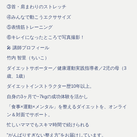
③首・肩まわりのストレッチ
④みんなで動こうエクササイズ
⑤表情筋トレーニング
⑥キレイになったところで写真撮影！
🎤 講師プロフィール
竹内 智里（ちいこ）
ダイエットサポーター／健康運動実践指導者／2児の母（3
歳、1歳）
ダイエットインストラクター歴10年以上。
自身の3ヶ月で−7kgの成功体験を活かし
「食事×運動×メンタル」を整えるダイエットを、オンライ
ン＆対面でサポート。
忙しいママでもスキマ時間で続けられる
"がんばりすぎない整え方"をお届けしています。