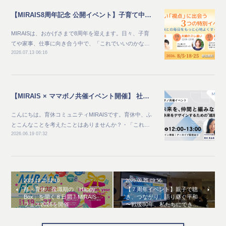
【MIRAIS8周年記念 公開イベント】子育て中のママ向け_家族との毎日をもっと心地よくする夏 新しい"視点"に出会う3つの特別イベント
MIRAISは、おかげさまで8周年を迎えます。日々、子育
てや家事、仕事に向き合う中で、「これでいいのかな…
2026.07.13 06:16
【MIRAIS × ママボノ共催イベント開催】 社会と未来を、仲間と編みなおす ～自分らしい未来をデザインするための“越境体験”～
こんにちは。育休コミュニティMIRAISです。育休中、ふ
とこんなことを考えたことはありませんか？・「これ…
2026.06.19 07:32
2025.12.26 12:10
2025.09.29 03:56
産・育休、復職期の「Happy
【７周年イベント】親子で聴
Box」を開く８日間！MIRAIS
き、つながり、語り継ぐ平和
フェス2026を開催
〜戦後80年、私たちにでき…