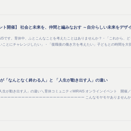
AISです。育休中、ふとこんなことを考えたことはありませんか？・「これから、ど
いことにチャレンジしたい」・「復職後の働き方を考えたい」子どもとの時間を大
 育休が「なんとなく終わる人」と 「人生が動き出す人」の違い
生が動き出す人」の違い＼育休コミュニティMIRAIS オンラインイベント 開催／
atix.com/ーーーーーーーーーーーーーーーーーーーーーーーーーーー こんなモヤモヤありませ