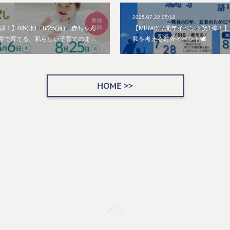
2025.07.22 05:18
弾！】8/6(水)・8/25(月) 赤ちゃん
【MIRAIS 7周年イベント第1弾！】7
観察で育てる、私らしい子育てのま…
和を考える対外イベント🕊
HOME >>