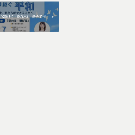
/28(月)・8/7(木) 親子で平