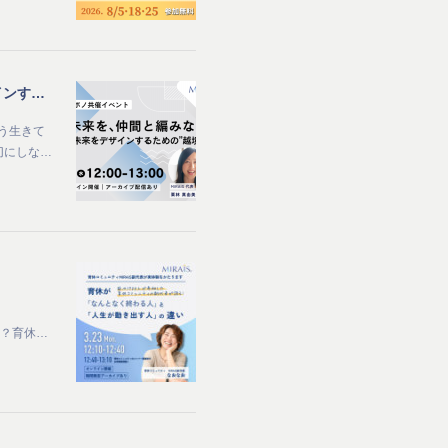
【MIRAIS × ママボノ共催イベント開催】 社会と未来を、仲間と編みなおす ～自分らしい未来をデザインするための“越境体験”～
う生きて
切にしな…
んか？育休…