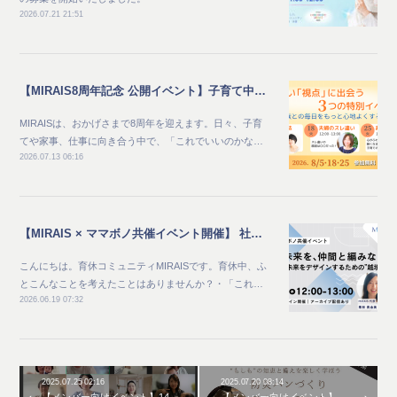
2026.07.21 21:51
【MIRAIS8周年記念 公開イベント】子育て中のママ向け_家族との毎日をもっと心地よくする夏 新しい"視点"に出会う3つの特別イベント
MIRAISは、おかげさまで8周年を迎えます。日々、子育
てや家事、仕事に向き合う中で、「これでいいのかな…
2026.07.13 06:16
【MIRAIS × ママボノ共催イベント開催】 社会と未来を、仲間と編みなおす ～自分らしい未来をデザインするための“越境体験”～
こんにちは。育休コミュニティMIRAISです。育休中、ふ
とこんなことを考えたことはありませんか？・「これ…
2026.06.19 07:32
2025.07.25 02:16
2025.07.20 08:14
【メンバー向けイベント】14
【メンバー向けイベント】