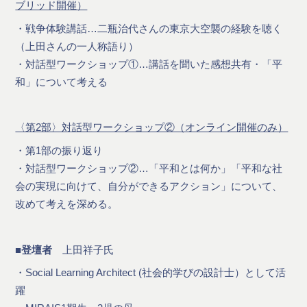
ブリッド開催）
・戦争体験講話…二瓶治代さんの東京大空襲の経験を聴く
（上田さんの一人称語り）
・対話型ワークショップ①…講話を聞いた感想共有・「平
和」について考える
〈第2部〉対話型ワークショップ②（オンライン開催のみ）
・第1部の振り返り
・対話型ワークショップ②…「平和とは何か」「平和な社
会の実現に向けて、自分ができるアクション」について、
改めて考えを深める。
■登壇者
上田祥子氏
・Social Learning Architect (社会的学びの設計士）として活
躍