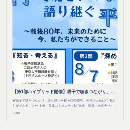
【第1部ハイブリッド開催】親子で聴きつながり、語り継ぐ平和〜戦後80年、未来のために今 私たちができること〜 主催：育休コミュニティMIRAIS 協賛:株式会社オカムラ
🕊️親子で聴きつながり、語り継ぐ平和〜戦後80年、未来のために今 私た
ちができること〜 主催：育休コミュニティMIRAIS 協賛：株式会社オ…
Peatix