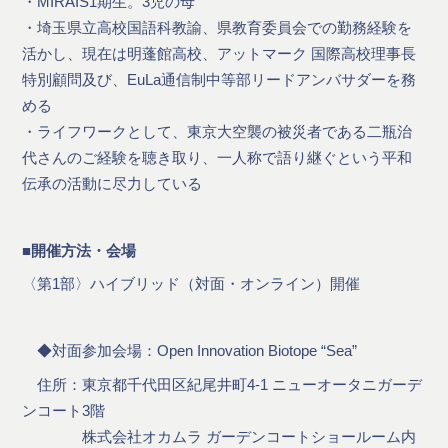
・MIRAIS1期生。3児の母
・埼玉県立高校国語科教諭、県教育委員会での勤務経験を
活かし、現在は明蓬館高校、アットマーク 国際高校理事長
特別顧問及び、EuLa通信制中等部リードアンバサダーを務
める
・ライフワークとして、東京大空襲の被災者である二瓶治
代さんのご経験を聴き取り、一人称で語り継ぐという平和
伝承の活動に尽力している
■開催方法・会場
〈第1部〉ハイブリッド（対面・オンライン）開催
◆対面参加会場：Open Innovation Biotope “Sea”
住所：東京都千代田区紀尾井町4-1 ニューオータニガーデ
ンコート3階
株式会社オカムラ ガーデンコートショールーム内