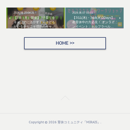
2024.06.25 04:21
2024.06.07 03:03
【7/8（月）開催】 "子育てを
【7/11(木)・7/18(木)2Days】
キャリアに活かす！～子ども
産育休中の方必見！ オンライ
がいるからこそ理想のキャ…
ンイベント：セルフラべル…
HOME >>
Copyright ©
2026
育休コミュニティ「MIRAIS」
.