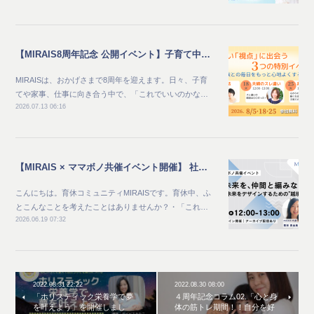
【MIRAIS8周年記念 公開イベント】子育て中のママ向け_家族との毎日をもっと心地よくする夏 新しい"視点"に出会う3つの特別イベント
MIRAISは、おかげさまで8周年を迎えます。日々、子育
てや家事、仕事に向き合う中で、「これでいいのかな…
2026.07.13 06:16
【MIRAIS × ママボノ共催イベント開催】 社会と未来を、仲間と編みなおす ～自分らしい未来をデザインするための“越境体験”～
こんにちは。育休コミュニティMIRAISです。育休中、ふ
とこんなことを考えたことはありませんか？・「これ…
2026.06.19 07:32
2022.08.31 22:22
2022.08.30 08:00
「ホリスティック栄養学で夢
４周年記念コラム02.「心と身
を叶えよう」を開催しまし
体の筋トレ期間！！自分を好