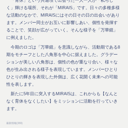
「育休」という共通項で出会った一人一人が「私らし
く」輝ける場所、それが「MIRAIS」です。日々の多種多様
な活動のなかで、MIRAISにはその日その日の出会いがあり
ます。メンバー同士がお互いに影響しあい、個性を発揮す
ることで、笑顔が広がっていく。そんな様子を「万華鏡」
に例えました。
今期のロゴは「万華鏡」を意識しながら、活動期である8
期をモチーフとした八角形を中心に据えました。グラデー
ションが美しい八角形は、個性の色が重なり合い、様々な
色が生み出される様子を表現しています。メンバーひとり
ひとりの輝きを表現した外側は、広く花開く未来への可能
性を表します。
新たに5年目に突入するMIRAISは、これからも【なんと
なく育休をなくしたい】をミッションに活動を行っていき
ます。
最新情報
(
369
)