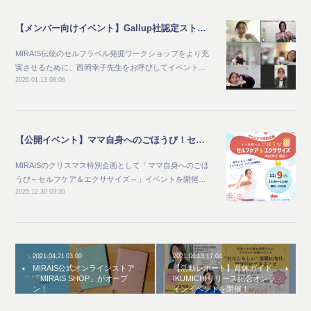
【メンバー向けイベント】Gallup社認定ストレングスコーチ西岡幸子先生と学ぶ 「自分の資質」の活かし方を開催
MIRAIS伝統のセルフラベル発掘ワークショップをより充
実させるために、西岡幸子先生をお呼びしてイベント…
2026.01.13 08:08
【公開イベント】ママ自身へのごほうび！セルフケア＆エクササイズ レポート
MIRAISのクリスマス特別企画として「ママ自身へのごほ
うび～セルフケア＆エクササイズ～」イベントを開催…
2025.12.30 03:30
2021.04.21 03:00
2021.04.13 17:04
MIRAIS公式オンラインストア
【活動レポート】育休ガイド
「MIRAIS SHOP」がオープ
IKUMICHIリリース記念オンラ
ン！
インイベントを開催！