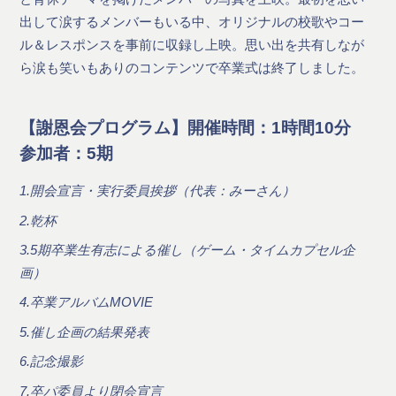
出して涙するメンバーもいる中、オリジナルの校歌やコー
ル＆レスポンスを事前に収録し上映。思い出を共有しなが
ら涙も笑いもありのコンテンツで卒業式は終了しました。
【謝恩会プログラム】開催時間：1時間10分
参加者：5期
1.開会宣言・実行委員挨拶（代表：みーさん）
2.乾杯
3.5期卒業生有志による催し（ゲーム・タイムカプセル企
画）
4.卒業アルバムMOVIE
5.催し企画の結果発表
6.記念撮影
7.卒パ委員より閉会宣言