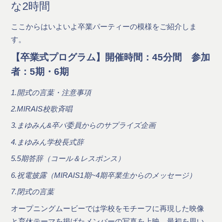
な2時間
ここからはいよいよ卒業パーティーの模様をご紹介しま
す。
【卒業式プログラム】開催時間：45分間 参加
者：5期・6期
1.開式の言葉・注意事項
2.MIRAIS校歌斉唱
3.まゆみん&卒パ委員からのサプライズ企画
4.まゆみん学校長式辞
5.5期答辞（コール＆レスポンス）
6.祝電披露（MIRAIS1期~4期卒業生からのメッセージ）
7.閉式の言葉
オープニングムービーでは学校をモチーフに再現した映像
と育休テーマを掲げたメンバーの写真を上映。最初を思い