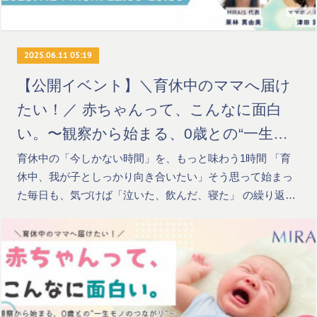
2025.06.11 05:19
【公開イベント】＼育休中のママへ届け
たい！／ 赤ちゃんって、こんなに面白
い。〜観察から始まる、0歳との“一生モ
ノのつながり”〜
育休中の「今しかない時間」を、もっと味わう1時間 「育
休中、我が子としっかり向き合いたい」そう思って始まっ
た毎日も、気づけば「泣いた、飲んだ、寝た」 の繰り返…