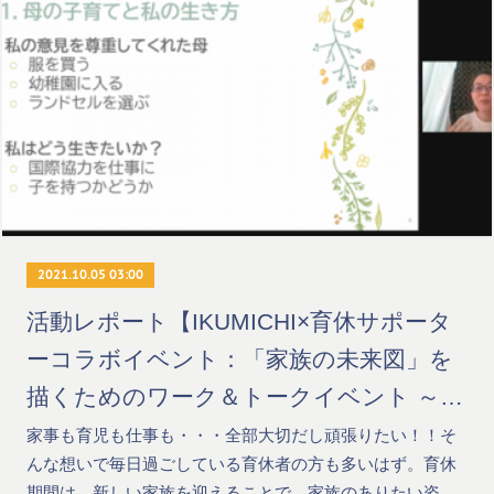
2021.10.05 03:00
活動レポート【IKUMICHI×育休サポータ
ーコラボイベント：「家族の未来図」を
描くためのワーク＆トークイベント ～育
休中に夫婦で気づき、考え、始めよう
家事も育児も仕事も・・・全部大切だし頑張りたい！！そ
んな想いで毎日過ごしている育休者の方も多いはず。育休
～】
期間は、新しい家族を迎えることで、家族のありたい姿…