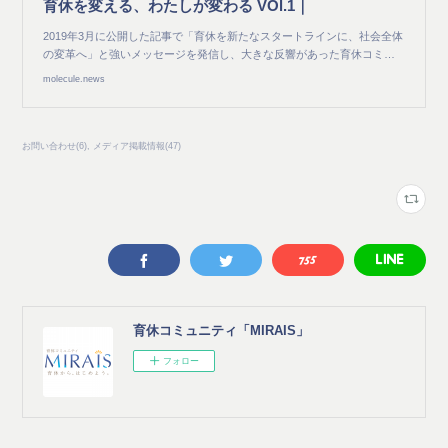
育休を変える、わたしが変わる VOl.1｜
2019年3月に公開した記事で「育休を新たなスタートラインに、社会全体
の変革へ」と強いメッセージを発信し、大きな反響があった育休コミ…
molecule.news
お問い合わせ
(
6
)
メディア掲載情報
(
47
)
育休コミュニティ「MIRAIS」
フォロー