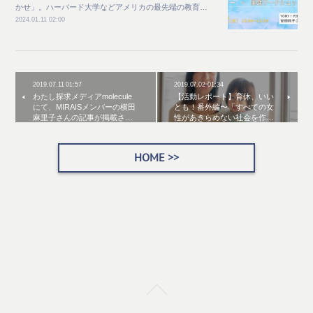
かせ」。ハーバード大学などアメリカの最先端の教育…
2024.01.11 02:00
2019.07.11 01:57
2019.07.02 01:34
わたし探求メディアmolecule
【活動レポート】育休、いい
にて、MIRAISメンバーの横田
とも！番外編〜「すべての女
麻里子さんの記事が掲載さ…
性があきらめない社会を作…
HOME >>