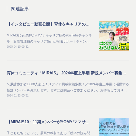
関連記事
【インタビュー動画公開】育休をキャリアの武器に なんとなくで終わらせない行動術
MIRAIS代表 栗林がパソナキャリア様のYouTubeチャンネ
ル「女性管理職のキャリア&amp;転職サポートチャン…
2025.04.15 05:42
育休コミュニティ「MIRAIS」 2024年度上半期 新規メンバー募集及び説明会開催のご案内
＼累計参加者1,000人超え！メディア掲載実績多数！／2024年度上半期に活動する
新規メンバーを募集します。まずは説明会へご参加ください。お待ちしており…
2024.01.23 05:51
【MIRAIS10・11期メンバーがYOMY!ママサポーターとして活動しています】
子どもたちにとって、最高の教材である「絵本の読み聞