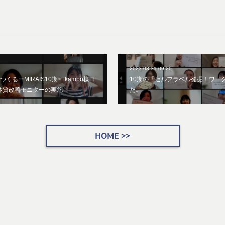
2023.08.31 09:20
るーMIRAIS10期×+kampo様コ
10期の「セルフラベル発掘！ワー
間体質改善モニターの実施
た。
HOME >>