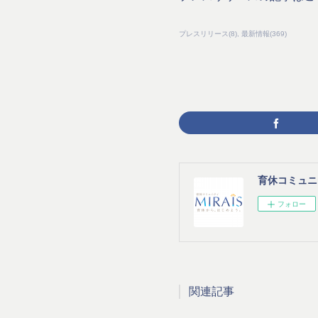
プレスリリース
(
8
)
最新情報
(
369
)
育休コミュニテ
フォロー
関連記事