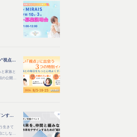
【MIRAIS8周年記念 公開イベント】子育て中のママ向け_家族との毎日をもっと心地よくする夏 新しい"視点"に出会う3つの特別イベント
っと家族と
回の公開…
【MIRAIS × ママボノ共催イベント開催】 社会と未来を、仲間と編みなおす ～自分らしい未来をデザインするための“越境体験”～
う生きて
切にしな…