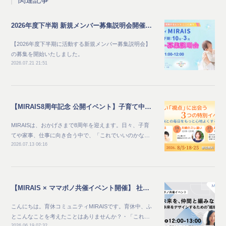
関連記事
2026年度下半期 新規メンバー募集説明会開催のご案内
【2026年度下半期に活動する新規メンバー募集説明会】
の募集を開始いたしました。
2026.07.21 21:51
【MIRAIS8周年記念 公開イベント】子育て中のママ向け_家族との毎日をもっと心地よくする夏 新しい"視点"に出会う3つの特別イベント
MIRAISは、おかげさまで8周年を迎えます。日々、子育
てや家事、仕事に向き合う中で、「これでいいのかな…
2026.07.13 06:16
【MIRAIS × ママボノ共催イベント開催】 社会と未来を、仲間と編みなおす ～自分らしい未来をデザインするための“越境体験”～
こんにちは。育休コミュニティMIRAISです。育休中、ふ
とこんなことを考えたことはありませんか？・「これ…
2026.06.19 07:32