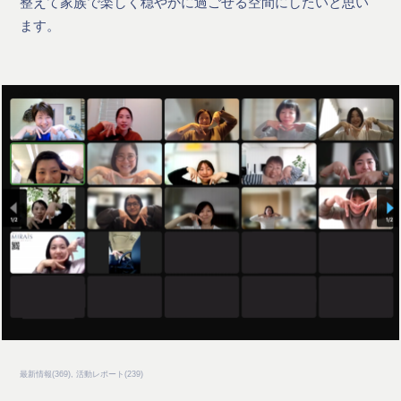
整えて家族で楽しく穏やかに過ごせる空間にしたいと思い
ます。
最新情報
(
369
)
活動レポート
(
239
)