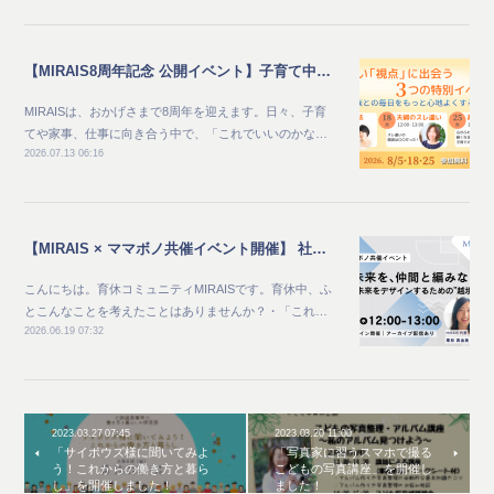
【MIRAIS8周年記念 公開イベント】子育て中のママ向け_家族との毎日をもっと心地よくする夏 新しい"視点"に出会う3つの特別イベント
MIRAISは、おかげさまで8周年を迎えます。日々、子育
てや家事、仕事に向き合う中で、「これでいいのかな…
2026.07.13 06:16
【MIRAIS × ママボノ共催イベント開催】 社会と未来を、仲間と編みなおす ～自分らしい未来をデザインするための“越境体験”～
こんにちは。育休コミュニティMIRAISです。育休中、ふ
とこんなことを考えたことはありませんか？・「これ…
2026.06.19 07:32
2023.03.27 07:45
2023.03.20 11:00
「サイボウズ様に聞いてみよ
「写真家に習うスマホで撮る
う！これからの働き方と暮ら
こどもの写真講座」を開催し
し」を開催しました！
ました！