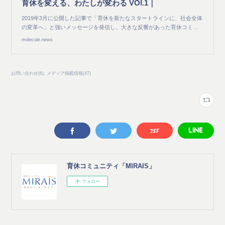
育休を変える、わたしが変わる VOl.1｜
2019年3月に公開した記事で「育休を新たなスタートラインに、社会全体
の変革へ」と強いメッセージを発信し、大きな反響があった育休コミ…
molecule.news
お問い合わせ
(
6
)
メディア掲載情報
(
47
)
育休コミュニティ「MIRAIS」
フォロー