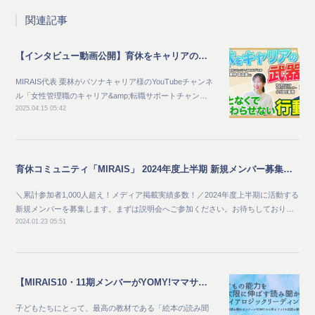
関連記事
【インタビュー動画公開】育休をキャリアの武器に なんとなくで終わらせない行動術
MIRAIS代表 栗林がパソナキャリア様のYouTubeチャンネ
ル「女性管理職のキャリア&amp;転職サポートチャン…
2025.04.15 05:42
育休コミュニティ「MIRAIS」 2024年度上半期 新規メンバー募集及び説明会開催のご案内
＼累計参加者1,000人超え！メディア掲載実績多数！／2024年度上半期に活動する
新規メンバーを募集します。まずは説明会へご参加ください。お待ちしており…
2024.01.23 05:51
【MIRAIS10・11期メンバーがYOMY!ママサポーターとして活動しています】
子どもたちにとって、最高の教材である「絵本の読み聞