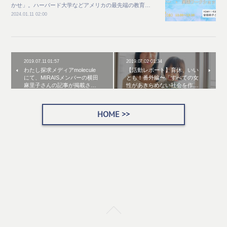
かせ」。ハーバード大学などアメリカの最先端の教育…
2024.01.11 02:00
2019.07.11 01:57
2019.07.02 01:34
わたし探求メディアmolecule
【活動レポート】育休、いい
にて、MIRAISメンバーの横田
とも！番外編〜「すべての女
麻里子さんの記事が掲載さ…
性があきらめない社会を作…
HOME >>